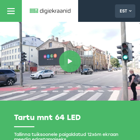
EST
Tartu mnt 64 LED
Tallinna tuiksoonele paigaldatud 12x6m ekraan
meedia edastamaiseks.